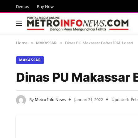
Demos
Buy Now
Home
MAKASSAR
Dinas PU Makassar Bahas IPAL Losari
»
»
MAKASSAR
Dinas PU Makassar B
By
Metro Info News
Januari 31, 2022
Updated:
Feb