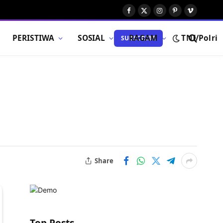
Facebook
X
Instagram
Pinterest
Vimeo
(Twitter)
PERISTIWA
SOSIAL
RAGAM
TNI/Polri
SUBSCRIBE
Share