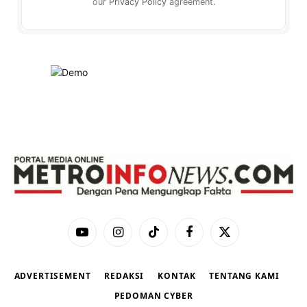
our
Privacy Policy
agreement.
YouTube
Instagram
TikTok
Facebook
X
(Twitter)
ADVERTISEMENT
REDAKSI
KONTAK
TENTANG KAMI
PEDOMAN CYBER