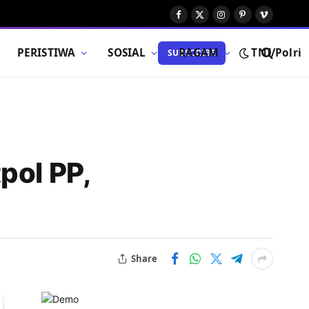
Facebook
X
Instagram
Pinterest
Vimeo
(Twitter)
PERISTIWA
SOSIAL
RAGAM
TNI/Polri
SUBSCRIBE
pol PP,
Share