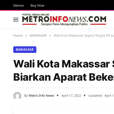
Demos
Buy Now
Home
MAKASSAR
Wali Kota Makassar Segera Tunjuk Plt Ka
»
»
MAKASSAR
Wali Kota Makassar 
Biarkan Aparat Beke
By
Metro Info News
April 17, 2022
Updated:
April 