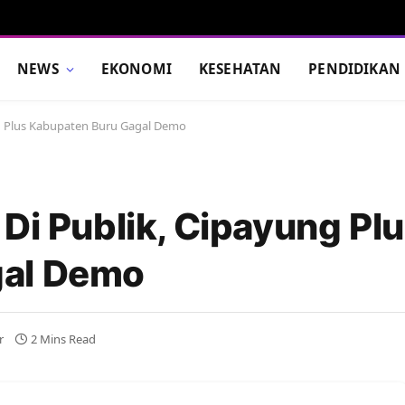
NEWS
EKONOMI
KESEHATAN
PENDIDIKAN
ng Plus Kabupaten Buru Gagal Demo
Di Publik, Cipayung Pl
gal Demo
r
2 Mins Read