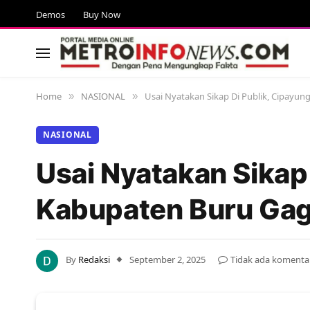
Demos
Buy Now
Home
NASIONAL
Usai Nyatakan Sikap Di Publik, Cipayu
»
»
NASIONAL
Usai Nyatakan Sikap 
Kabupaten Buru Ga
By
Redaksi
September 2, 2025
Tidak ada komenta