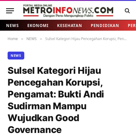
NEWS
EKONOMI
KESEHATAN
PENDIDIKAN
PER
Home
NEWS
Sulsel Kategori Hijau Pencegahan Korupsi, Pengamat: Bukti Andi Sudirman Mampu Wujudkan Good Governance
»
»
NEWS
Sulsel Kategori Hijau
Pencegahan Korupsi,
Pengamat: Bukti Andi
Sudirman Mampu
Wujudkan Good
Governance