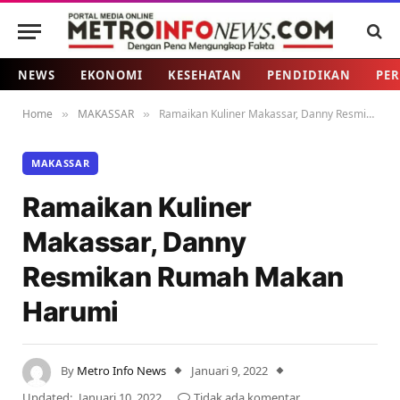
NEWS
EKONOMI
KESEHATAN
PENDIDIKAN
PER
Home
MAKASSAR
Ramaikan Kuliner Makassar, Danny Resmikan Rumah Makan Harumi
»
»
MAKASSAR
Ramaikan Kuliner
Makassar, Danny
Resmikan Rumah Makan
Harumi
By
Metro Info News
Januari 9, 2022
Updated:
Januari 10, 2022
Tidak ada komentar