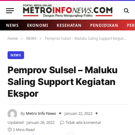
NEWS
EKONOMI
KESEHATAN
PENDIDIKAN
PER
Home
NEWS
Pemprov Sulsel – Maluku Saling Support Kegiatan Ekspor
»
»
NEWS
Pemprov Sulsel – Maluku
Saling Support Kegiatan
Ekspor
By
Metro Info News
Januari 22, 2022
Updated:
Januari 26, 2022
Tidak ada komentar
2 Mins Read