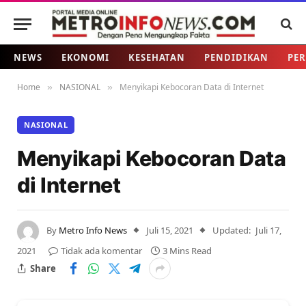
NEWS
EKONOMI
KESEHATAN
PENDIDIKAN
PER
Home
NASIONAL
Menyikapi Kebocoran Data di Internet
»
»
NASIONAL
Menyikapi Kebocoran Data
di Internet
By
Metro Info News
Juli 15, 2021
Updated:
Juli 17,
2021
Tidak ada komentar
3 Mins Read
Share