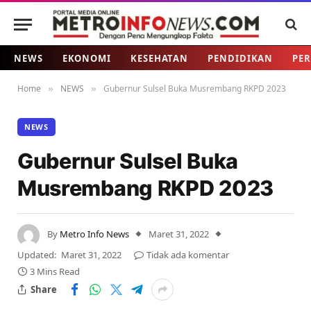
NEWS
EKONOMI
KESEHATAN
PENDIDIKAN
PER
Home
NEWS
Gubernur Sulsel Buka Musrembang RKPD 2023
»
»
NEWS
Gubernur Sulsel Buka
Musrembang RKPD 2023
By
Metro Info News
Maret 31, 2022
Updated:
Maret 31, 2022
Tidak ada komentar
3 Mins Read
Share