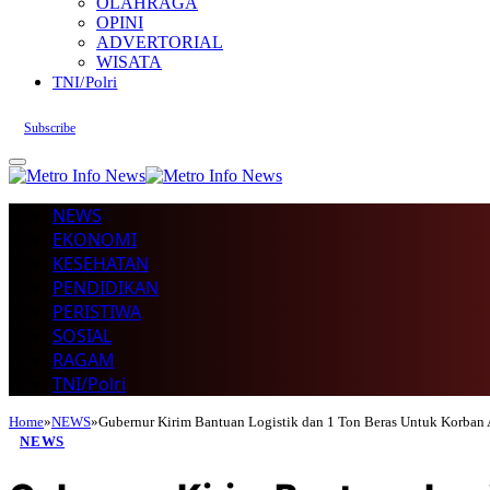
OLAHRAGA
OPINI
ADVERTORIAL
WISATA
TNI/Polri
Subscribe
NEWS
EKONOMI
KESEHATAN
PENDIDIKAN
PERISTIWA
SOSIAL
RAGAM
TNI/Polri
Home
»
NEWS
»
Gubernur Kirim Bantuan Logistik dan 1 Ton Beras Untuk Korban 
NEWS