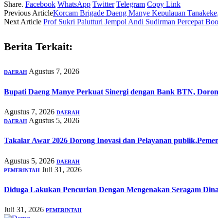
Share.
Facebook
WhatsApp
Twitter
Telegram
Copy Link
Previous Article
Korcam Brigade Daeng Manye Kepulauan Tanakeke, 
Next Article
Prof Sukri Palutturi Jempol Andi Sudirman Percepat Boos
Berita Terkait:
Agustus 7, 2026
DAERAH
Bupati Daeng Manye Perkuat Sinergi dengan Bank BTN, Dorong 
Agustus 7, 2026
DAERAH
Agustus 5, 2026
DAERAH
Takalar Awar 2026 Dorong Inovasi dan Pelayanan publik,Peme
Agustus 5, 2026
DAERAH
Juli 31, 2026
PEMERINTAH
Diduga Lakukan Pencurian Dengan Mengenakan Seragam Dina
Juli 31, 2026
PEMERINTAH