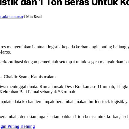
stik dan 1 Ton Beras Untuk K
k ada komentar
1 Min Read
os menyerahkan bantuan logistik kepada korban angin puting beliung ya
Maros.
i berkoordinasi dengan pemerintah setempat untuk segera menyalurkan b
ros, Chaidir Syam, Kamis malam.
n jiwa meninggal dunia. Rumah rusak Desa Borikamase 11 rumah, Ling
elurahan Baji Pamai sebanyak 53 rumah.
a update data korban terdampak bertambah makan buffer stock logistik
bertambah, demikian juga kita tambahkan 1 ton beras untuk korban,” se
gin Puting Beliung