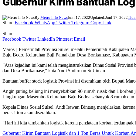
Gubernur Kirim Bantuan Logi
By
Metro Info News
Juni 17, 2022
Updated:
Juni 17, 2022
Tida
Share
Facebook
WhatsApp
Twitter
Telegram
Copy Link
Share
Facebook
Twitter
LinkedIn
Pinterest
Email
Maros | Pemerintah Provinsi Sulsel melalui Pemerintah Kabupaten Mar
Baju Bodo, Kelurahan Baji Pamai dan Desa Borikamase, Kabupaten 
“Atas kejadian ini kami telah menginstruksikan Dinas Sosial Provins
dan Desa Borikamase,” kata Andi Sudirman Sulaiman.
Bantuan buffer stock logistik Provinsi ini diserahkan oleh Bupati Ma
Angin puting beliung ini menyebabkan 90 rumah rusak dan 1 korba
Lingkungan Masembo Kelurahan Baju Bodoa sebanyak 8 rumah dan K
Kepala Dinas Sosial Sulsel, Andi Irawan Bintang menjelaskan, karen
beras 1 ton akan diserahkan.
“Hari ini kita tambahkan logistik karena pendataan korban terdampak 
Gubernur Kirim Bantuan Logistik dan 1 Ton Beras Untuk Korban An