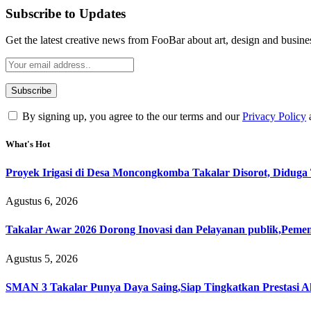
Subscribe to Updates
Get the latest creative news from FooBar about art, design and busine
By signing up, you agree to the our terms and our
Privacy Policy
What's Hot
Proyek Irigasi di Desa Moncongkomba Takalar Disorot, Didug
Agustus 6, 2026
Takalar Awar 2026 Dorong Inovasi dan Pelayanan publik,Peme
Agustus 5, 2026
SMAN 3 Takalar Punya Daya Saing,Siap Tingkatkan Prestasi 