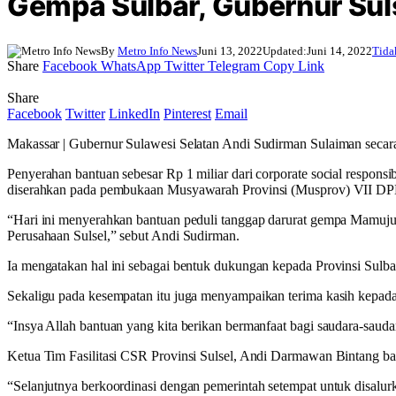
Gempa Sulbar, Gubernur Sul
By
Metro Info News
Juni 13, 2022
Updated:
Juni 14, 2022
Tida
Share
Facebook
WhatsApp
Twitter
Telegram
Copy Link
Share
Facebook
Twitter
LinkedIn
Pinterest
Email
Makassar | Gubernur Sulawesi Selatan Andi Sudirman Sulaiman secar
Penyerahan bantuan sebesar Rp 1 miliar dari corporate social respo
diserahkan pada pembukaan Musyawarah Provinsi (Musprov) VII DPD
“Hari ini menyerahkan bantuan peduli tanggap darurat gempa Mamuju,
Perusahaan Sulsel,” sebut Andi Sudirman.
Ia mengatakan hal ini sebagai bentuk dukungan kepada Provinsi Sulb
Sekaligu pada kesempatan itu juga menyampaikan terima kasih kepada 
“Insya Allah bantuan yang kita berikan bermanfaat bagi saudara-saudar
Ketua Tim Fasilitasi CSR Provinsi Sulsel, Andi Darmawan Bintang bantu
“Selanjutnya berkoordinasi dengan pemerintah setempat untuk disalur