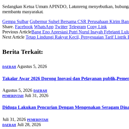
Sedangkan Ketua Umum APINDO, Latunreng menyebutkan, hubungan ha
membantu masyarakat.
Gempa Sulbar
Gubernur Sulsel Bersama CSR Perusahaan Kirim Ban
Share.
Facebook
WhatsApp
Twitter
Telegram
Copy Link
Previous Article
Bang Eno Apresiasi Putri Nurul Inayah Febrianti L
Next Article
Tetap Lindungi Rakyat Kecil, Penyesuaian Tarif Listr
Berita Terkait:
Agustus 5, 2026
DAERAH
Takalar Awar 2026 Dorong Inovasi dan Pelayanan publik,Peme
Agustus 5, 2026
DAERAH
Juli 31, 2026
PEMERINTAH
Diduga Lakukan Pencurian Dengan Mengenakan Seragam Dina
Juli 31, 2026
PEMERINTAH
Juli 28, 2026
DAERAH