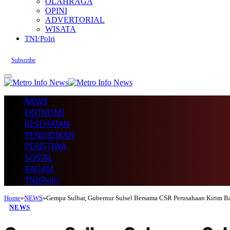
OLAHRAGA
OPINI
ADVERTORIAL
WISATA
TNI/Polri
Subscribe
NEWS
EKONOMI
KESEHATAN
PENDIDIKAN
PERISTIWA
SOSIAL
RAGAM
TNI/Polri
Home
»
NEWS
»
Gempa Sulbar, Gubernur Sulsel Bersama CSR Perusahaan Kirim B
NEWS