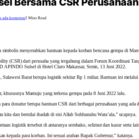
sel Bersama CSR Perusahaan 
k ada komentar
2 Mins Read
a simbolis menyerahkan bantuan kepada korban bencana gempa di Mamu
nsibility (CSR) dari perusaha yang tergabung dalam Forum Koordinasi 
 APINDO Sulsel di Hotel Claro Makassar, Senin, 13 Juni 2022.
 Sulawesi Barat berupa logistik sekitar Rp 1 miliar. Bantuan ini mel
ar, khususnya Mamuju yang terkena gempa pada 8 Juni 2022 lalu.
para donatur berupa bantuan CSR dari berbagai perusahaan yang ada di
a kita dan bernilai ibadah di sisi Allah Subhanahu Wata’ala,” ucapnya.
an logistik tersebut di antaranya sembako, selimut dan kasur serta lai
kan kepada para korban. Ini sesuai arahan Bapak Gubernur,” katanya.