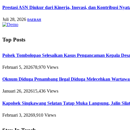
Prestasi ASN Diukur dari Kinerja, Inovasi, dan Kontribusi Nya
Juli 28, 2026
DAERAH
Top Posts
Polsek Tombolopao Selesaikan Kasus Pengancaman Kepala Desa 
Februari 5, 2026
78,970
Views
Oknum Diduga Penambang Ilegal Diduga Melecehkan Wartawa
Januari 26, 2026
15,436
Views
Kapolsek Singkawang Selatan Tatap Muka Langsung, Jalin Sil
Februari 3, 2026
9,910
Views