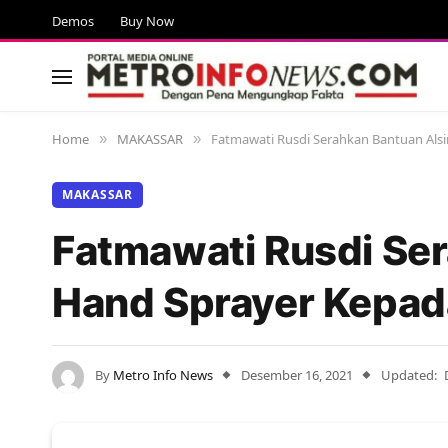
Demos
Buy Now
Home
MAKASSAR
Fatmawati Rusdi Serahkan Bantuan Als
»
»
MAKASSAR
Fatmawati Rusdi Ser
Hand Sprayer Kepad
By
Metro Info News
Desember 16, 2021
Updated: