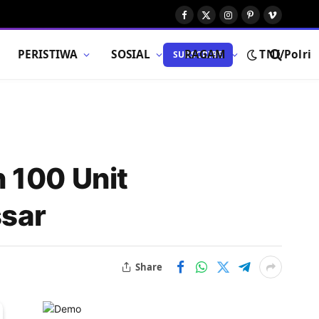
Facebook
X
Instagram
Pinterest
Vimeo
(Twitter)
PERISTIWA
SOSIAL
RAGAM
TNI/Polri
SUBSCRIBE
 100 Unit
sar
Share