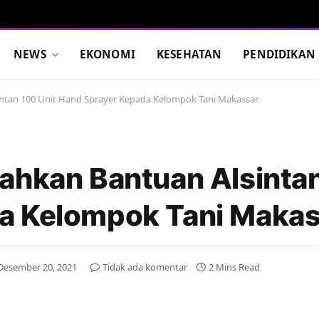
NEWS
EKONOMI
KESEHATAN
PENDIDIKAN
intan 100 Unit Hand Sprayer Kepada Kelompok Tani Makassar
ahkan Bantuan Alsintan
a Kelompok Tani Makas
Desember 20, 2021
Tidak ada komentar
2 Mins Read