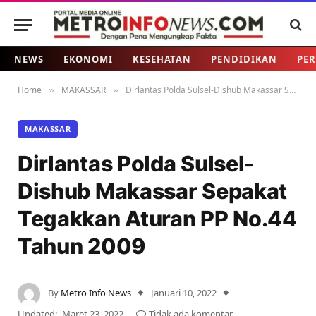
NEWS
EKONOMI
KESEHATAN
PENDIDIKAN
PER
Home
MAKASSAR
Dirlantas Polda Sulsel-Dishub Makassar Sepakat Tegakkan Aturan PP No.44 Tahun 2009
»
»
MAKASSAR
Dirlantas Polda Sulsel-
Dishub Makassar Sepakat
Tegakkan Aturan PP No.44
Tahun 2009
By
Metro Info News
Januari 10, 2022
Updated:
Maret 23, 2022
Tidak ada komentar