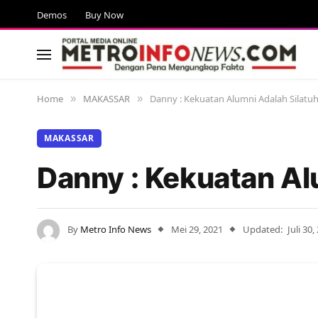
Demos
Buy Now
Home
MAKASSAR
Danny : Kekuatan Alumni Adalah Silatu
»
»
MAKASSAR
Danny : Kekuatan Al
By
Metro Info News
Mei 29, 2021
Updated:
Juli 30,