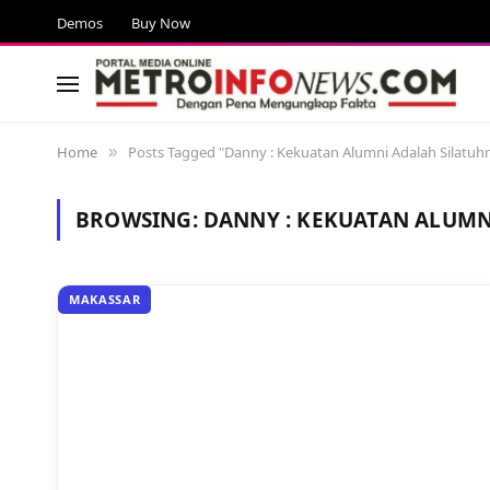
Demos
Buy Now
Home
Posts Tagged "Danny : Kekuatan Alumni Adalah Silatuh
»
BROWSING:
DANNY : KEKUATAN ALUMN
MAKASSAR