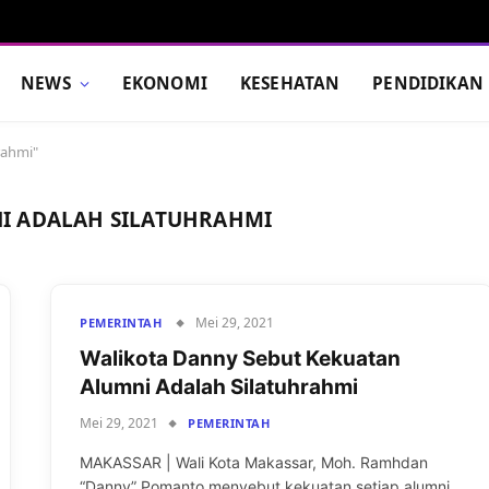
NEWS
EKONOMI
KESEHATAN
PENDIDIKAN
rahmi"
I ADALAH SILATUHRAHMI
Mei 29, 2021
PEMERINTAH
Walikota Danny Sebut Kekuatan
Alumni Adalah Silatuhrahmi
Mei 29, 2021
PEMERINTAH
MAKASSAR | Wali Kota Makassar, Moh. Ramhdan
“Danny” Pomanto menyebut kekuatan setiap alumni