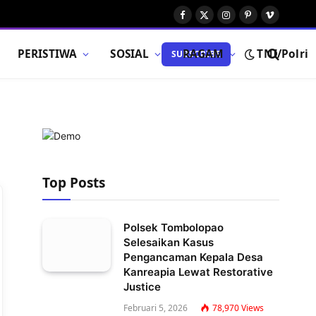
Facebook
X
Instagram
Pinterest
Vimeo
(Twitter)
PERISTIWA
SOSIAL
RAGAM
TNI/Polri
SUBSCRIBE
Top Posts
Polsek Tombolopao
Selesaikan Kasus
Pengancaman Kepala Desa
Kanreapia Lewat Restorative
Justice
Februari 5, 2026
78,970
Views