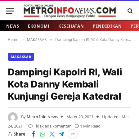
NEWS
EKONOMI
KESEHATAN
PENDIDIKAN
PER
Home
MAKASSAR
Dampingi Kapolri RI, Wali Kota Danny Kembali Kunjungi Gereja Katedral
»
»
MAKASSAR
Dampingi Kapolri RI, Wali
Kota Danny Kembali
Kunjungi Gereja Katedral
By
Metro Info News
Maret 29, 2021
Updated:
Mei
24, 2021
Tidak ada komentar
1 Min Read
Share