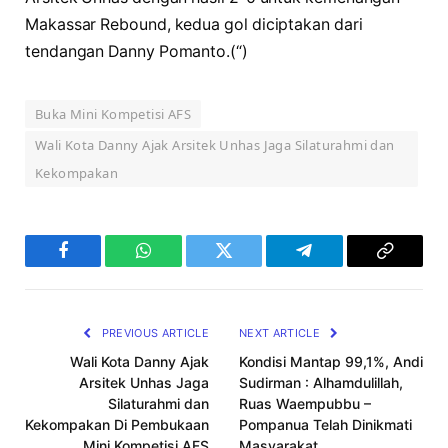
Makassar Rebound, kedua gol diciptakan dari
tendangan Danny Pomanto.(“)
Buka Mini Kompetisi AFS
Wali Kota Danny Ajak Arsitek Unhas Jaga Silaturahmi dan
Kekompakan
Facebook
WhatsApp
Twitter
Telegram
Copy
Link
PREVIOUS ARTICLE
NEXT ARTICLE
Wali Kota Danny Ajak
Kondisi Mantap 99,1%, Andi
Arsitek Unhas Jaga
Sudirman : Alhamdulillah,
Silaturahmi dan
Ruas Waempubbu –
Kekompakan Di Pembukaan
Pompanua Telah Dinikmati
Mini Kompetisi AFS
Masyarakat