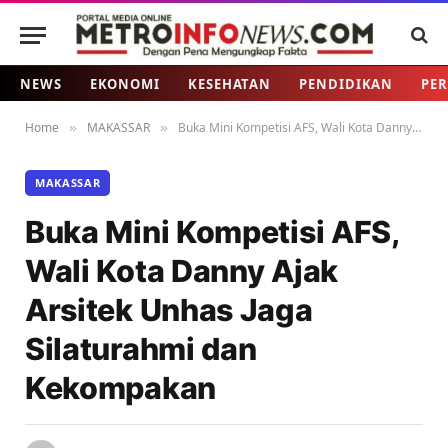
NEWS
EKONOMI
KESEHATAN
PENDIDIKAN
PER
Home
MAKASSAR
Buka Mini Kompetisi AFS, Wali Kota Danny Ajak Arsitek Unhas Jaga Silaturahmi dan Kekompakan
»
»
MAKASSAR
Buka Mini Kompetisi AFS,
Wali Kota Danny Ajak
Arsitek Unhas Jaga
Silaturahmi dan
Kekompakan