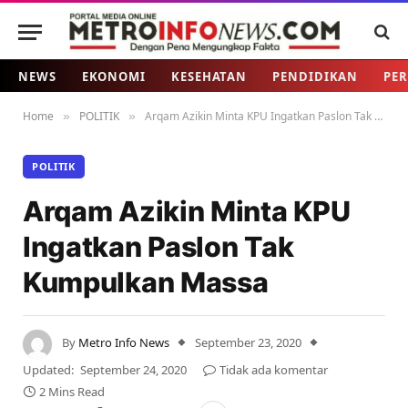
NEWS
EKONOMI
KESEHATAN
PENDIDIKAN
PER
Home
POLITIK
Arqam Azikin Minta KPU Ingatkan Paslon Tak Kumpulkan Massa
»
»
POLITIK
Arqam Azikin Minta KPU
Ingatkan Paslon Tak
Kumpulkan Massa
By
Metro Info News
September 23, 2020
Updated:
September 24, 2020
Tidak ada komentar
2 Mins Read