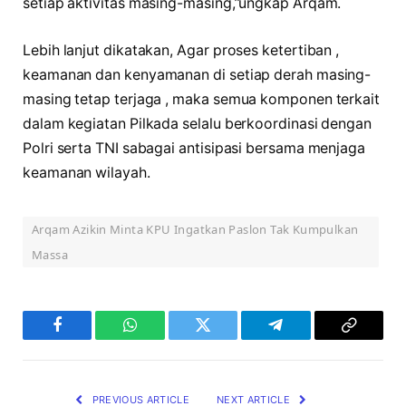
setiap aktivitas masing-masing,”ungkap Arqam.
Lebih lanjut dikatakan, Agar proses ketertiban ,
keamanan dan kenyamanan di setiap derah masing-
masing tetap terjaga , maka semua komponen terkait
dalam kegiatan Pilkada selalu berkoordinasi dengan
Polri serta TNI sabagai antisipasi bersama menjaga
keamanan wilayah.
Arqam Azikin Minta KPU Ingatkan Paslon Tak Kumpulkan
Massa
Facebook
WhatsApp
Twitter
Telegram
Copy
Link
PREVIOUS ARTICLE
NEXT ARTICLE