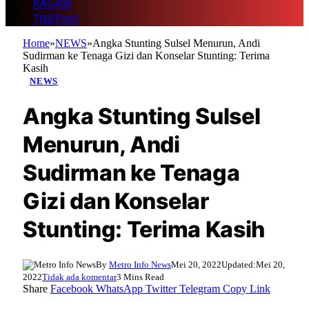
RAGAM
TNI/Polri
Home
»
NEWS
»
Angka Stunting Sulsel Menurun, Andi
Sudirman ke Tenaga Gizi dan Konselar Stunting: Terima
Kasih
NEWS
Angka Stunting Sulsel
Menurun, Andi
Sudirman ke Tenaga
Gizi dan Konselar
Stunting: Terima Kasih
By
Metro Info News
Mei 20, 2022
Updated:
Mei 20,
2022
Tidak ada komentar
3 Mins Read
Share
Facebook
WhatsApp
Twitter
Telegram
Copy Link