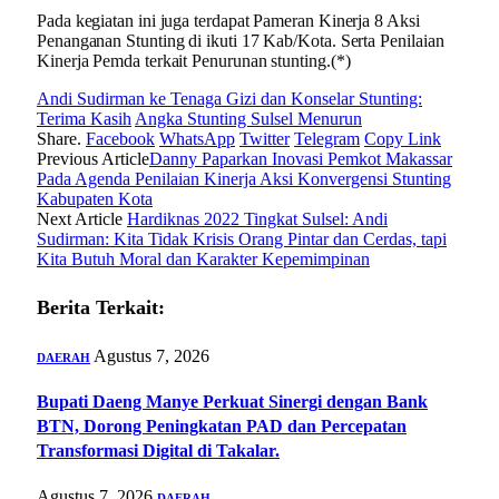
Pada kegiatan ini juga terdapat Pameran Kinerja 8 Aksi
Penanganan Stunting di ikuti 17 Kab/Kota. Serta Penilaian
Kinerja Pemda terkait Penurunan stunting.(*)
Andi Sudirman ke Tenaga Gizi dan Konselar Stunting:
Terima Kasih
Angka Stunting Sulsel Menurun
Share.
Facebook
WhatsApp
Twitter
Telegram
Copy Link
Previous Article
Danny Paparkan Inovasi Pemkot Makassar
Pada Agenda Penilaian Kinerja Aksi Konvergensi Stunting
Kabupaten Kota
Next Article
Hardiknas 2022 Tingkat Sulsel: Andi
Sudirman: Kita Tidak Krisis Orang Pintar dan Cerdas, tapi
Kita Butuh Moral dan Karakter Kepemimpinan
Berita Terkait:
Agustus 7, 2026
DAERAH
Bupati Daeng Manye Perkuat Sinergi dengan Bank
BTN, Dorong Peningkatan PAD dan Percepatan
Transformasi Digital di Takalar.
Agustus 7, 2026
DAERAH