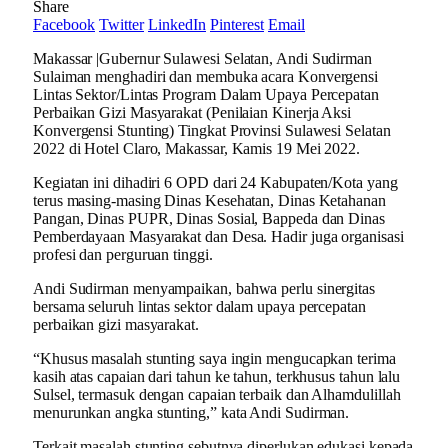
Share
Facebook
Twitter
LinkedIn
Pinterest
Email
Makassar |Gubernur Sulawesi Selatan, Andi Sudirman
Sulaiman menghadiri dan membuka acara Konvergensi
Lintas Sektor/Lintas Program Dalam Upaya Percepatan
Perbaikan Gizi Masyarakat (Penilaian Kinerja Aksi
Konvergensi Stunting) Tingkat Provinsi Sulawesi Selatan
2022 di Hotel Claro, Makassar, Kamis 19 Mei 2022.
Kegiatan ini dihadiri 6 OPD dari 24 Kabupaten/Kota yang
terus masing-masing Dinas Kesehatan, Dinas Ketahanan
Pangan, Dinas PUPR, Dinas Sosial, Bappeda dan Dinas
Pemberdayaan Masyarakat dan Desa. Hadir juga organisasi
profesi dan perguruan tinggi.
Andi Sudirman menyampaikan, bahwa perlu sinergitas
bersama seluruh lintas sektor dalam upaya percepatan
perbaikan gizi masyarakat.
“Khusus masalah stunting saya ingin mengucapkan terima
kasih atas capaian dari tahun ke tahun, terkhusus tahun lalu
Sulsel, termasuk dengan capaian terbaik dan Alhamdulillah
menurunkan angka stunting,” kata Andi Sudirman.
Terkait masalah stunting sebutnya diperlukan edukasi kepada