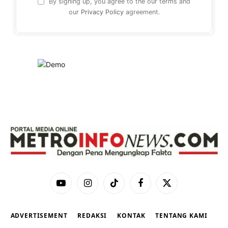
By signing up, you agree to the our terms and
our
Privacy Policy
agreement.
YouTube
Instagram
TikTok
Facebook
X
(Twitter)
ADVERTISEMENT
REDAKSI
KONTAK
TENTANG KAMI