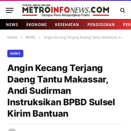
NEWS
EKONOMI
KESEHATAN
PENDIDIKAN
PER
Home
NEWS
Angin Kecang Terjang Daeng Tantu Makassar, Andi Sudirman Instruksikan BPBD Sulsel Kirim Bantuan
»
»
NEWS
Angin Kecang Terjang
Daeng Tantu Makassar,
Andi Sudirman
Instruksikan BPBD Sulsel
Kirim Bantuan