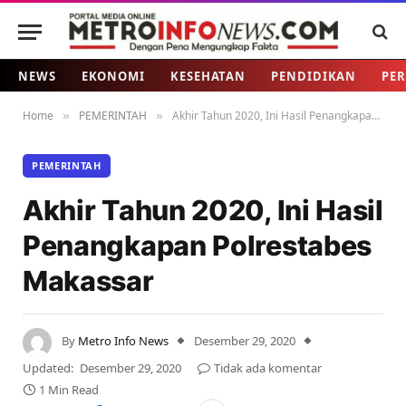
NEWS
EKONOMI
KESEHATAN
PENDIDIKAN
PER
Home
PEMERINTAH
Akhir Tahun 2020, Ini Hasil Penangkapan Polrestabes Makassar
»
»
PEMERINTAH
Akhir Tahun 2020, Ini Hasil
Penangkapan Polrestabes
Makassar
By
Metro Info News
Desember 29, 2020
Updated:
Desember 29, 2020
Tidak ada komentar
1 Min Read