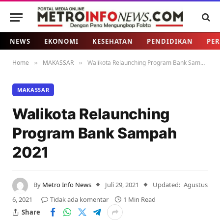
NEWS
EKONOMI
KESEHATAN
PENDIDIKAN
PER
Home
MAKASSAR
Walikota Relaunching Program Bank Sampah 2021
»
»
MAKASSAR
Walikota Relaunching
Program Bank Sampah
2021
By
Metro Info News
Juli 29, 2021
Updated:
Agustus
6, 2021
Tidak ada komentar
1 Min Read
Share