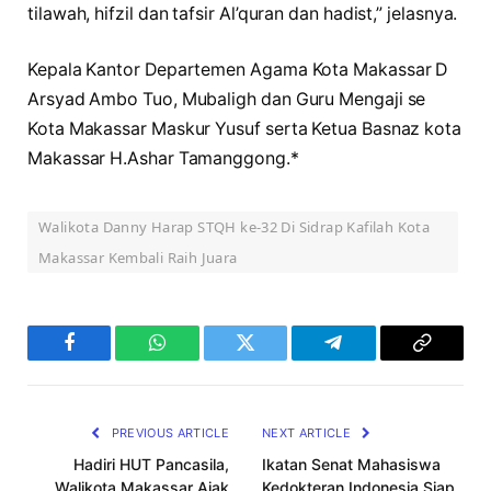
tilawah, hifzil dan tafsir Al’quran dan hadist,” jelasnya.
Kepala Kantor Departemen Agama Kota Makassar D
Arsyad Ambo Tuo, Mubaligh dan Guru Mengaji se
Kota Makassar Maskur Yusuf serta Ketua Basnaz kota
Makassar H.Ashar Tamanggong.*
Walikota Danny Harap STQH ke-32 Di Sidrap Kafilah Kota
Makassar Kembali Raih Juara
Facebook
WhatsApp
Twitter
Telegram
Copy
Link
PREVIOUS ARTICLE
NEXT ARTICLE
Hadiri HUT Pancasila,
Ikatan Senat Mahasiswa
Walikota Makassar Ajak
Kedokteran Indonesia Siap