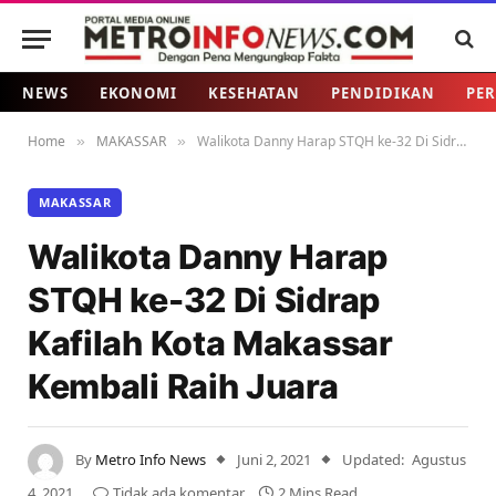
NEWS
EKONOMI
KESEHATAN
PENDIDIKAN
PER
Home
MAKASSAR
Walikota Danny Harap STQH ke-32 Di Sidrap Kafilah Kota Makassar Kembali Raih Juara
»
»
MAKASSAR
Walikota Danny Harap
STQH ke-32 Di Sidrap
Kafilah Kota Makassar
Kembali Raih Juara
By
Metro Info News
Juni 2, 2021
Updated:
Agustus
4, 2021
Tidak ada komentar
2 Mins Read