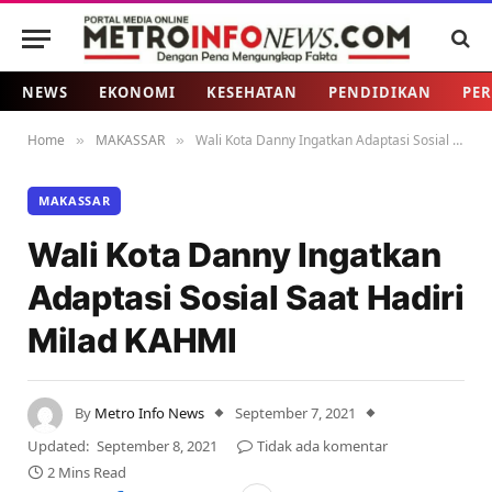
NEWS
EKONOMI
KESEHATAN
PENDIDIKAN
PER
Home
MAKASSAR
Wali Kota Danny Ingatkan Adaptasi Sosial Saat Hadiri Milad KAHMI
»
»
MAKASSAR
Wali Kota Danny Ingatkan
Adaptasi Sosial Saat Hadiri
Milad KAHMI
By
Metro Info News
September 7, 2021
Updated:
September 8, 2021
Tidak ada komentar
2 Mins Read