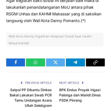
Agar kegiatan bakti sosial ini berjalan baik maka di
lakukanlah penandatanganan MoU antara pihak
RSGM Unhas dan KAHMI Makassar yang di saksikan
langsung oleh Wali Kota Danny Pomanto.(*)
Wali Kota Danny Ingatkan Adaptasi Sosial Saat Hadiri
Milad KAHMI
Facebook
WhatsApp
Twitter
Telegram
Copy
Link
PREVIOUS ARTICLE
NEXT ARTICLE
Satpol PP Dibantu Dinkes
BPK Endus Proyek Irigasi
Bakal Lakukan Swab PCR
Palonga dan Maridi Dinas
Tamu Undangan Acara
PSDA Pinrang
Ultah Selebgram