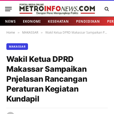
NEWS
EKONOMI
KESEHATAN
PENDIDIKAN
PER
Home
MAKASSAR
Wakil Ketua DPRD Makassar Sampaikan Pnjelasan Rancangan Peraturan Kegiatan Kundapil
»
»
MAKASSAR
Wakil Ketua DPRD
Makassar Sampaikan
Pnjelasan Rancangan
Peraturan Kegiatan
Kundapil