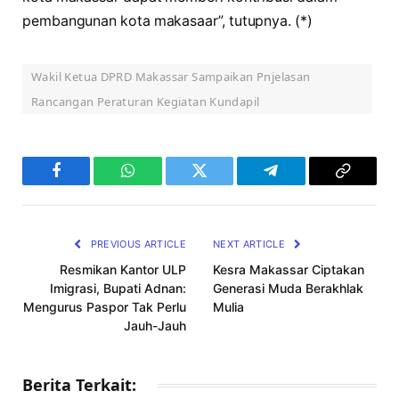
pembangunan kota makasaar”, tutupnya. (*)
Wakil Ketua DPRD Makassar Sampaikan Pnjelasan
Rancangan Peraturan Kegiatan Kundapil
Facebook
WhatsApp
Twitter
Telegram
Copy
Link
PREVIOUS ARTICLE
NEXT ARTICLE
Resmikan Kantor ULP
Kesra Makassar Ciptakan
Imigrasi, Bupati Adnan:
Generasi Muda Berakhlak
Mengurus Paspor Tak Perlu
Mulia
Jauh-Jauh
Berita Terkait: