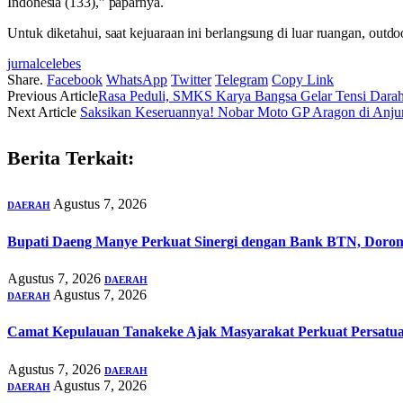
Indonesia (133),” paparnya.
Untuk diketahui, saat kejuaraan ini berlangsung di luar ruangan, out
jurnalcelebes
Share.
Facebook
WhatsApp
Twitter
Telegram
Copy Link
Previous Article
Rasa Peduli, SMKS Karya Bangsa Gelar Tensi Darah
Next Article
Saksikan Keseruannya! Nobar Moto GP Aragon di Anju
Berita Terkait:
Agustus 7, 2026
DAERAH
Bupati Daeng Manye Perkuat Sinergi dengan Bank BTN, Dorong 
Agustus 7, 2026
DAERAH
Agustus 7, 2026
DAERAH
Camat Kepulauan Tanakeke Ajak Masyarakat Perkuat Persatu
Agustus 7, 2026
DAERAH
Agustus 7, 2026
DAERAH