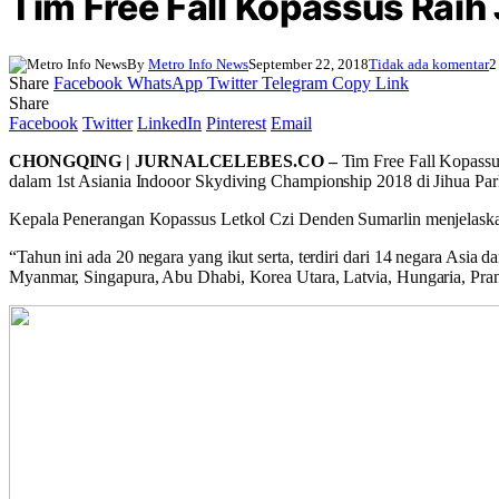
Tim Free Fall Kopassus Raih 
By
Metro Info News
September 22, 2018
Tidak ada komentar
2
Share
Facebook
WhatsApp
Twitter
Telegram
Copy Link
Share
Facebook
Twitter
LinkedIn
Pinterest
Email
CHONGQING | JURNALCELEBES.CO –
Tim Free Fall Kopass
dalam 1st Asiania Indooor Skydiving Championship 2018 di Jihua Pa
Kepala Penerangan Kopassus Letkol Czi Denden Sumarlin menjelaskan
“Tahun ini ada 20 negara yang ikut serta, terdiri dari 14 negara Asi
Myanmar, Singapura, Abu Dhabi, Korea Utara, Latvia, Hungaria, Pran