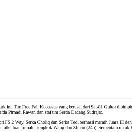
Park ini, Tim Free Fall Kopassus yang berasal dari Sat-81 Gultor dipim
erda Pirnadi Rawan dan staf tim Serda Dadang Sudrajat.
i FS 2 Way, Serka Choliq dan Serka Tedi berhasil meraih Juara III deng
ngan atlet tuan rumah Tiongkok Wang dan Zhuan (245). Sementara untuk 