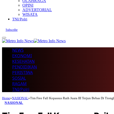
OLAHRAGA
OPINI
ADVERTORIAL
WISATA
TNI/Polri
Subscribe
NEWS
EKONOMI
KESEHATAN
PENDIDIKAN
PERISTIWA
SOSIAL
RAGAM
TNI/Polri
Home
»
NASIONAL
»
Tim Free Fall Kopassus Raih Juara III Terjun Bebas Di Tion
NASIONAL