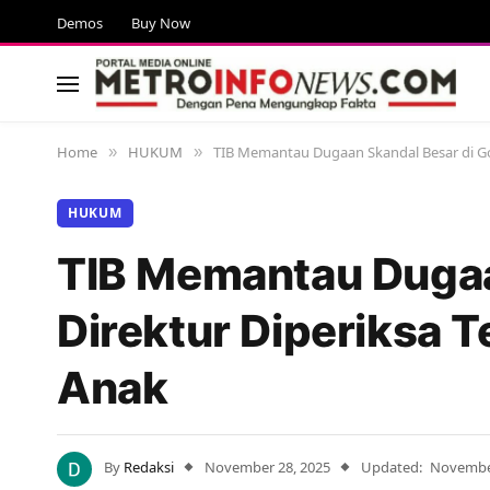
Demos
Buy Now
Home
HUKUM
TIB Memantau Dugaan Skandal Besar di Gow
»
»
HUKUM
TIB Memantau Dugaa
Direktur Diperiksa 
Anak
By
Redaksi
November 28, 2025
Updated:
November