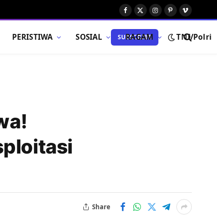
Facebook
X
Instagram
Pinterest
Vimeo
(Twitter)
PERISTIWA
SOSIAL
RAGAM
TNI/Polri
SUBSCRIBE
wa!
ploitasi
Share