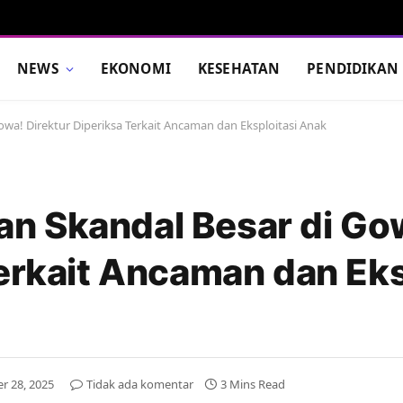
NEWS
EKONOMI
KESEHATAN
PENDIDIKAN
a! Direktur Diperiksa Terkait Ancaman dan Eksploitasi Anak
n Skandal Besar di Go
Terkait Ancaman dan Eks
 28, 2025
Tidak ada komentar
3 Mins Read