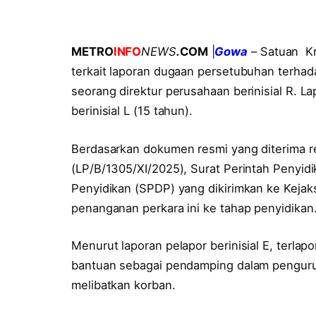
METRO
INFO
NEWS
.
COM
|
Gowa
– Satuan Kr
terkait laporan dugaan persetubuhan terha
seorang direktur perusahaan berinisial R. L
berinisial L (15 tahun).
Berdasarkan dokumen resmi yang diterima r
(LP/B/1305/XI/2025), Surat Perintah Penyid
Penyidikan (SPDP) yang dikirimkan ke Kejak
penanganan perkara ini ke tahap penyidikan
Menurut laporan pelapor berinisial E, terl
bantuan sebagai pendamping dalam pengur
melibatkan korban.