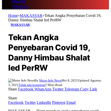
RAGAM
TNI/Polri
Home
»
MAKASSAR
»
Tekan Angka Penyebaran Covid 19,
Danny Himbau Shalat Ied PerRW
MAKASSAR
Tekan Angka
Penyebaran Covid 19,
Danny Himbau Shalat
Ied PerRW
By
Metro Info News
Mei 8, 2021
Updated:
Agustus
3, 2021
Tidak ada komentar
2 Mins Read
Share
Facebook
WhatsApp
Twitter
Telegram
Copy Link
Share
Facebook
Twitter
LinkedIn
Pinterest
Email
MAKASSAR — Demi menekan angka penyebaran covid