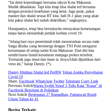
“Ini demi kepentingan bersama rakyat Kota Makassar.
Mudik ditiadakan. Tapi kita tetap bisa shalat ied bersama
dengan protokol kesehatan yang ketat. Jaga jarak, pakai
masker dan shalat sesuai RT kita. Jadi H-1 jalan yang akan
kita pakai shalat Ied sudah disterilkan,” ungkapnya.
Harapannya, tetap bisa bersukacita merayakan kemenangan
tanpa harus menambah jumlah korban covid 19.
“Jelang hari raya pemerintah telah menurunkan secara rutin
Satga sRaika yang bersinergi dengan TNI Polri mengurai
kerumunan di setiap sudut Kota Makassar. Dari diri kita
sendiri harus butuh kesadaran menjaga prokes tersebut.
Termasuk jaga imun dan iman ta. InsyaAllah dijauhkan dari
virus ini,” harap Danny. (*).
Danny Himbau Shalat Ied PerRW
Tekan Angka Penyebaran
Covid 19
Share.
Facebook
WhatsApp
Twitter
Telegram
Copy Link
Previous Article
Warga Syekh Yusuf 3 Tulis Kata “Kasar” di
Facebook Berujung di Polisikan
Next Article
Bertepatan 27 Ramadhan, Fatmawati Rusdi
Ulang Tahun ke 41
Berita Terkait: