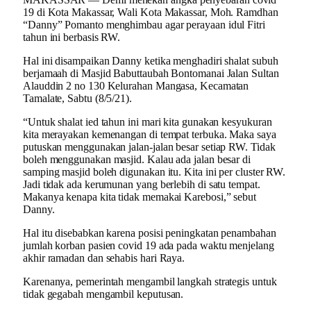
19 di Kota Makassar, Wali Kota Makassar, Moh. Ramdhan
“Danny” Pomanto menghimbau agar perayaan idul Fitri
tahun ini berbasis RW.
Hal ini disampaikan Danny ketika menghadiri shalat subuh
berjamaah di Masjid Babuttaubah Bontomanai Jalan Sultan
Alauddin 2 no 130 Kelurahan Mangasa, Kecamatan
Tamalate, Sabtu (8/5/21).
“Untuk shalat ied tahun ini mari kita gunakan kesyukuran
kita merayakan kemenangan di tempat terbuka. Maka saya
putuskan menggunakan jalan-jalan besar setiap RW. Tidak
boleh menggunakan masjid. Kalau ada jalan besar di
samping masjid boleh digunakan itu. Kita ini per cluster RW.
Jadi tidak ada kerumunan yang berlebih di satu tempat.
Makanya kenapa kita tidak memakai Karebosi,” sebut
Danny.
Hal itu disebabkan karena posisi peningkatan penambahan
jumlah korban pasien covid 19 ada pada waktu menjelang
akhir ramadan dan sehabis hari Raya.
Karenanya, pemerintah mengambil langkah strategis untuk
tidak gegabah mengambil keputusan.