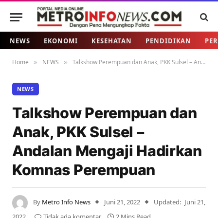
NEWS
EKONOMI
KESEHATAN
PENDIDIKAN
PER
Home
NEWS
Talkshow Perempuan dan Anak, PKK Sulsel – Andalan Mengaji Hadirkan Komnas Perempuan
»
»
NEWS
Talkshow Perempuan dan
Anak, PKK Sulsel –
Andalan Mengaji Hadirkan
Komnas Perempuan
By
Metro Info News
Juni 21, 2022
Updated:
Juni 21,
2022
Tidak ada komentar
2 Mins Read