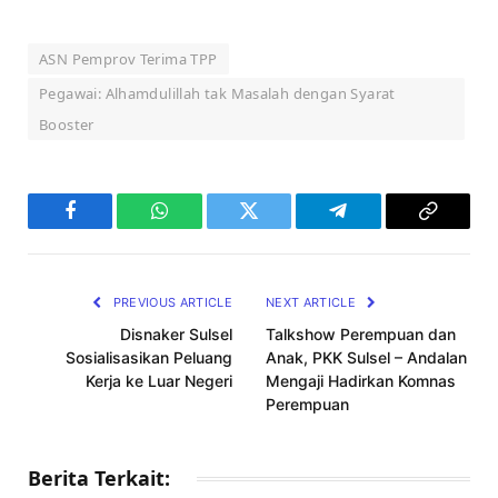
ASN Pemprov Terima TPP
Pegawai: Alhamdulillah tak Masalah dengan Syarat
Booster
Facebook
WhatsApp
Twitter
Telegram
Copy
Link
PREVIOUS ARTICLE
NEXT ARTICLE
Disnaker Sulsel
Talkshow Perempuan dan
Sosialisasikan Peluang
Anak, PKK Sulsel – Andalan
Kerja ke Luar Negeri
Mengaji Hadirkan Komnas
Perempuan
Berita Terkait: