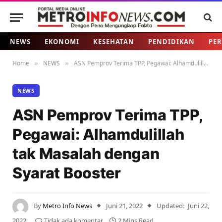
NEWS
EKONOMI
KESEHATAN
PENDIDIKAN
PER
Home
NEWS
ASN Pemprov Terima TPP, Pegawai: Alhamdulillah tak Masalah dengan Syarat Booster
»
»
NEWS
ASN Pemprov Terima TPP,
Pegawai: Alhamdulillah
tak Masalah dengan
Syarat Booster
By
Metro Info News
Juni 21, 2022
Updated:
Juni 22,
2022
Tidak ada komentar
2 Mins Read