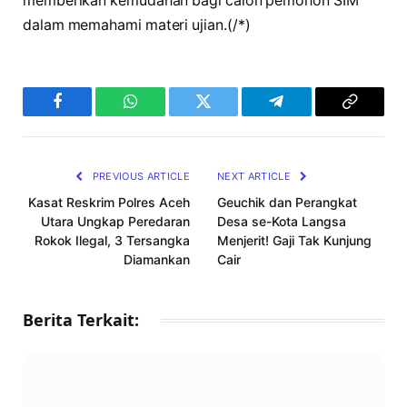
memberikan kemudahan bagi calon pemohon SIM
dalam memahami materi ujian.(/*)
Facebook
WhatsApp
Twitter
Telegram
Copy
Link
PREVIOUS ARTICLE
NEXT ARTICLE
Kasat Reskrim Polres Aceh
Geuchik dan Perangkat
Utara Ungkap Peredaran
Desa se-Kota Langsa
Rokok Ilegal, 3 Tersangka
Menjerit! Gaji Tak Kunjung
Diamankan
Cair
Berita Terkait: