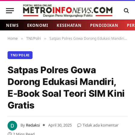
NEWS
EKONOMI
KESEHATAN
PENDIDIKAN
PER
Home
TNI/Polri
Satpas Polres Gowa Dorong Edukasi Mandiri, E-Book Soal Teori SIM Kini Gratis
»
»
TNI/POLRI
Satpas Polres Gowa
Dorong Edukasi Mandiri,
E-Book Soal Teori SIM Kini
Gratis
By
Redaksi
April 30, 2025
Tidak ada komentar
2 Mins Read