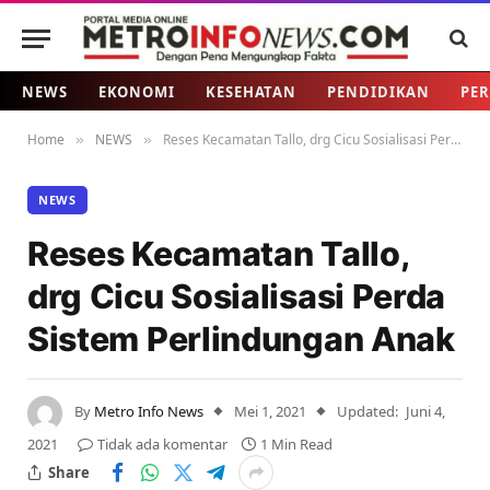
NEWS
EKONOMI
KESEHATAN
PENDIDIKAN
PER
Home
NEWS
Reses Kecamatan Tallo, drg Cicu Sosialisasi Perda Sistem Perlindungan Anak
»
»
NEWS
Reses Kecamatan Tallo,
drg Cicu Sosialisasi Perda
Sistem Perlindungan Anak
By
Metro Info News
Mei 1, 2021
Updated:
Juni 4,
2021
Tidak ada komentar
1 Min Read
Share