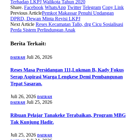
Terhadap LKPJ Walikota Tahun 2020
Share.
Facebook
WhatsApp
Twitter
Telegram
Copy Link
Previous Article
Pemkot Makassar Penuhi Undangan
DPRD, Dewan Minta Revisi LKPJ
Next Article
Reses Kecamatan Tallo, drg Cicu Sosialisasi
Perda Sistem Perlindungan Anak
Berita Terkait:
Juli 26, 2026
DAERAH
Reses Masa Persidangan 111,Lukman B, Kady Fokus
Serap Aspirasi Warga Lengkese Demi Pembangunan
Tepat Sasaran.
Juli 26, 2026
DAERAH
Juli 25, 2026
DAERAH
‍Ribuan Pelajar Tanakeke Terabaikan, Program MBG
Tak Kunjung Hadir.
Juli 25, 2026
DAERAH