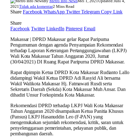
By
Metro Info News
Mei 1, 2021
Updated:
Juni 4,
2021
Tidak ada komentar
2 Mins Read
Share
Facebook
WhatsApp
Twitter
Telegram
Copy Link
Share
Facebook
Twitter
LinkedIn
Pinterest
Email
Makassar | DPRD Makassar gelar Rapat Paripurna
Pengumuman dengan agenda Penyampaian Rekomendasi
terhadap Laporan Keterangan Pertanggungjawaban (LKPJ)
Wali Kota Makassar Tahun Anggaran 2020, Jumat
(30/04/2021) DI Ruang Rapat Paripurna DPRD Makassar.
Rapat dipimpin Ketua DPRD Kota Makassar Rudianto Lallo
didampingi Wakil Ketua DPRD Adi Rasyid Ali bersama
Wakil Walikota Makassar Hj. Fatmawati Rusdi serta
Sekretaris Daerah (Sekda) Kota Makassar Muh Ansar. Dan
dihadiri Unsur Forkopimda Kota Makassar.
Rekomendasi DPRD terhadap LKPJ Wali Kota Makassar
Tahun Anggaran 2020 disampaikan Ketua Panitia Khusus
(Pansus) LKPJ Hasanuddin Leo (F-PAN) yang
mengemukakan sejumlah rekomendasi, kritik, saran untuk
penyelenggaraan pemerintahan, pelayanan publik, dan
pembangunan daerah.