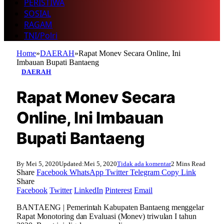
PERISTIWA
SOSIAL
RAGAM
TNI/Polri
Home
»
DAERAH
»
Rapat Monev Secara Online, Ini
Imbauan Bupati Bantaeng
DAERAH
Rapat Monev Secara
Online, Ini Imbauan
Bupati Bantaeng
By
Mei 5, 2020
Updated:
Mei 5, 2020
Tidak ada komentar
2 Mins Read
Share
Facebook
WhatsApp
Twitter
Telegram
Copy Link
Share
Facebook
Twitter
LinkedIn
Pinterest
Email
BANTAENG | Pemerintah Kabupaten Bantaeng menggelar
Rapat Monotoring dan Evaluasi (Monev) triwulan I tahun