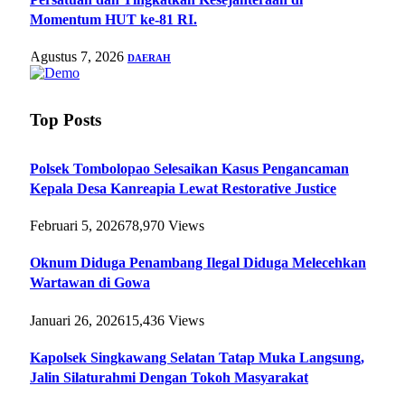
Momentum HUT ke-81 RI.
Agustus 7, 2026
DAERAH
Top Posts
Polsek Tombolopao Selesaikan Kasus Pengancaman
Kepala Desa Kanreapia Lewat Restorative Justice
Februari 5, 2026
78,970
Views
Oknum Diduga Penambang Ilegal Diduga Melecehkan
Wartawan di Gowa
Januari 26, 2026
15,436
Views
Kapolsek Singkawang Selatan Tatap Muka Langsung,
Jalin Silaturahmi Dengan Tokoh Masyarakat