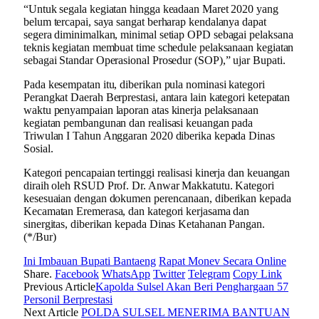
“Untuk segala kegiatan hingga keadaan Maret 2020 yang
belum tercapai, saya sangat berharap kendalanya dapat
segera diminimalkan, minimal setiap OPD sebagai pelaksana
teknis kegiatan membuat time schedule pelaksanaan kegiatan
sebagai Standar Operasional Prosedur (SOP),” ujar Bupati.
Pada kesempatan itu, diberikan pula nominasi kategori
Perangkat Daerah Berprestasi, antara lain kategori ketepatan
waktu penyampaian laporan atas kinerja pelaksanaan
kegiatan pembangunan dan realisasi keuangan pada
Triwulan I Tahun Anggaran 2020 diberika kepada Dinas
Sosial.
Kategori pencapaian tertinggi realisasi kinerja dan keuangan
diraih oleh RSUD Prof. Dr. Anwar Makkatutu. Kategori
kesesuaian dengan dokumen perencanaan, diberikan kepada
Kecamatan Eremerasa, dan kategori kerjasama dan
sinergitas, diberikan kepada Dinas Ketahanan Pangan.
(*/Bur)
Ini Imbauan Bupati Bantaeng
Rapat Monev Secara Online
Share.
Facebook
WhatsApp
Twitter
Telegram
Copy Link
Previous Article
Kapolda Sulsel Akan Beri Penghargaan 57
Personil Berprestasi
Next Article
POLDA SULSEL MENERIMA BANTUAN