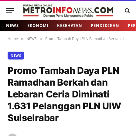
NEWS
EKONOMI
KESEHATAN
PENDIDIKAN
PER
Home
NEWS
Promo Tambah Daya PLN Ramadhan Berkah dan Lebaran Ceria Diminati 1.631 Pelanggan PLN UIW Sulselrabar
»
»
NEWS
Promo Tambah Daya PLN
Ramadhan Berkah dan
Lebaran Ceria Diminati
1.631 Pelanggan PLN UIW
Sulselrabar