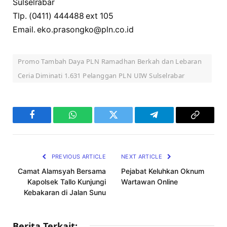
Sulselrabar
Tlp. (0411) 444488 ext 105
Email. eko.prasongko@pln.co.id
Promo Tambah Daya PLN Ramadhan Berkah dan Lebaran
Ceria Diminati 1.631 Pelanggan PLN UIW Sulselrabar
Facebook
WhatsApp
Twitter
Telegram
Copy
Link
PREVIOUS ARTICLE
NEXT ARTICLE
Camat Alamsyah Bersama
Pejabat Keluhkan Oknum
Kapolsek Tallo Kunjungi
Wartawan Online
Kebakaran di Jalan Sunu
Berita Terkait: