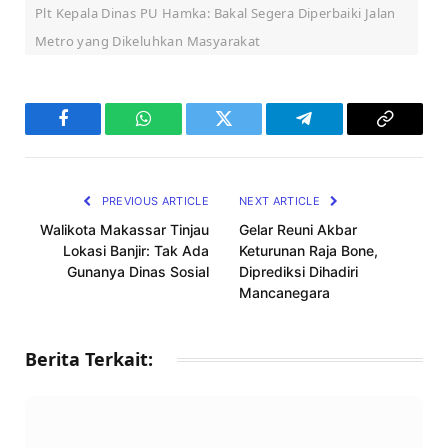
Plt Kepala Dinas PU Hamka: Bakal Segera Diperbaiki Jalan
Metro yang Dikeluhkan Masyarakat
Facebook
WhatsApp
Twitter
Telegram
Copy
Link
PREVIOUS ARTICLE
NEXT ARTICLE
Walikota Makassar Tinjau
Gelar Reuni Akbar
Lokasi Banjir: Tak Ada
Keturunan Raja Bone,
Gunanya Dinas Sosial
Diprediksi Dihadiri
Mancanegara
Berita Terkait: