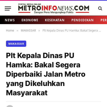
NEWS
EKONOMI
KESEHATAN
PENDIDIKAN
PER
Home
MAKASSAR
Plt Kepala Dinas PU Hamka: Bakal Segera Diperbaiki Jalan Metro yang Dikeluhkan Masyarakat
»
»
MAKASSAR
Plt Kepala Dinas PU
Hamka: Bakal Segera
Diperbaiki Jalan Metro
yang Dikeluhkan
Masyarakat