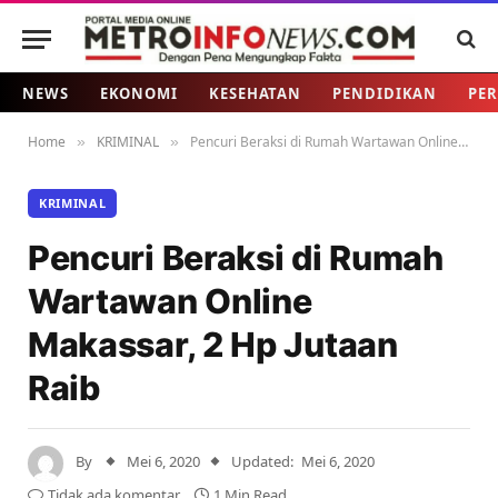
NEWS
EKONOMI
KESEHATAN
PENDIDIKAN
PER
Home
KRIMINAL
Pencuri Beraksi di Rumah Wartawan Online Makassar, 2 Hp Jutaan Raib
»
»
KRIMINAL
Pencuri Beraksi di Rumah
Wartawan Online
Makassar, 2 Hp Jutaan
Raib
By
Mei 6, 2020
Updated:
Mei 6, 2020
Tidak ada komentar
1 Min Read