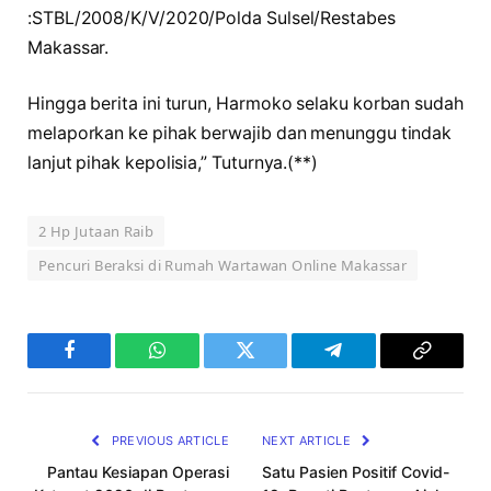
:STBL/2008/K/V/2020/Polda Sulsel/Restabes
Makassar.
Hingga berita ini turun, Harmoko selaku korban sudah
melaporkan ke pihak berwajib dan menunggu tindak
lanjut pihak kepolisia,” Tuturnya.(**)
2 Hp Jutaan Raib
Pencuri Beraksi di Rumah Wartawan Online Makassar
Facebook
WhatsApp
Twitter
Telegram
Copy
Link
PREVIOUS ARTICLE
NEXT ARTICLE
Pantau Kesiapan Operasi
Satu Pasien Positif Covid-