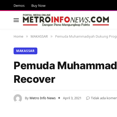
Demos
Buy Now
Home
MAKASSAR
Pemuda Muhammadiyah Dukung Progr
»
»
MAKASSAR
Pemuda Muhammadi
Recover
By
Metro Info News
April 3, 2021
Tidak ada komen