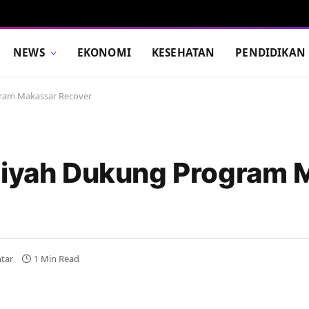
NEWS
EKONOMI
KESEHATAN
PENDIDIKAN
am Makassar Recover
yah Dukung Program 
tar
1 Min Read