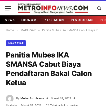
NEWS
EKONOMI
KESEHATAN
PENDIDIKAN
PER
Home
MAKASSAR
Panitia Mubes IKA SMANSA Cabut Biaya Pendaftaran Bakal Calon Ketua
»
»
MAKASSAR
Panitia Mubes IKA
SMANSA Cabut Biaya
Pendaftaran Bakal Calon
Ketua
By
Metro Info News
Maret 31, 2021
Updated:
Maret 31, 2021
Tidak ada komentar