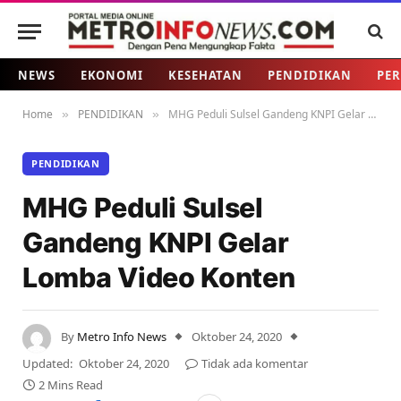
NEWS
EKONOMI
KESEHATAN
PENDIDIKAN
PER
Home
PENDIDIKAN
MHG Peduli Sulsel Gandeng KNPI Gelar Lomba Video Konten
»
»
PENDIDIKAN
MHG Peduli Sulsel
Gandeng KNPI Gelar
Lomba Video Konten
By
Metro Info News
Oktober 24, 2020
Updated:
Oktober 24, 2020
Tidak ada komentar
2 Mins Read