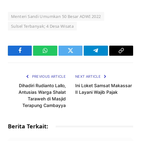
Menteri Sandi Umumkan 50 Besar ADWI 2022
Sulsel Terbanyak; 4 Desa Wisata
Facebook
WhatsApp
Twitter
Telegram
Copy
Link
PREVIOUS ARTICLE
NEXT ARTICLE
Dihadiri Rudianto Lallo,
Ini Loket Samsat Makassar
Antusias Warga Shalat
II Layani Wajib Pajak
Taraweh di Masjid
Terapung Cambayya
Berita Terkait: