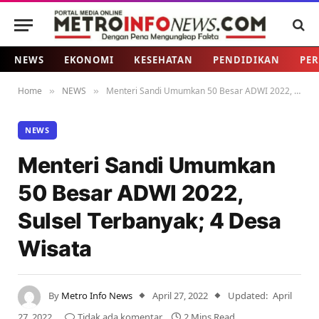
NEWS
EKONOMI
KESEHATAN
PENDIDIKAN
PER
Home
NEWS
Menteri Sandi Umumkan 50 Besar ADWI 2022, Sulsel Terbanyak; 4 Desa Wisata
»
»
NEWS
Menteri Sandi Umumkan
50 Besar ADWI 2022,
Sulsel Terbanyak; 4 Desa
Wisata
By
Metro Info News
April 27, 2022
Updated:
April
27, 2022
Tidak ada komentar
2 Mins Read