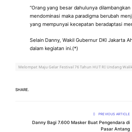
“Orang yang besar dahulunya dilambangkan 
mendominasi maka paradigma berubah menja
yang mempunyai kecepatan beradaptasi menu
Selain Danny, Wakil Gubernur DKI Jakarta A
dalam kegiatan ini.(*)
Melompat Maju Gelar Festival 76 Tahun HUT RI Undang Wal
SHARE.
PREVIOUS ARTICLE
Danny Bagi 7.600 Masker Buat Pengendara di
Pasar Antang