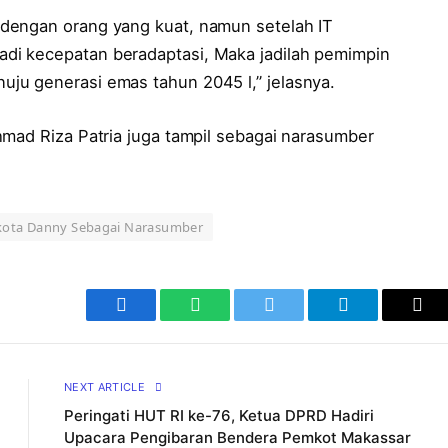
dengan orang yang kuat, namun setelah IT
di kecepatan beradaptasi, Maka jadilah pemimpin
ju generasi emas tahun 2045 l,” jelasnya.
hmad Riza Patria juga tampil sebagai narasumber
ikota Danny Sebagai Narasumber
Facebook
WhatsApp
Twitter
Telegram
Cop
Lin
NEXT ARTICLE
Peringati HUT RI ke-76, Ketua DPRD Hadiri
Upacara Pengibaran Bendera Pemkot Makassar