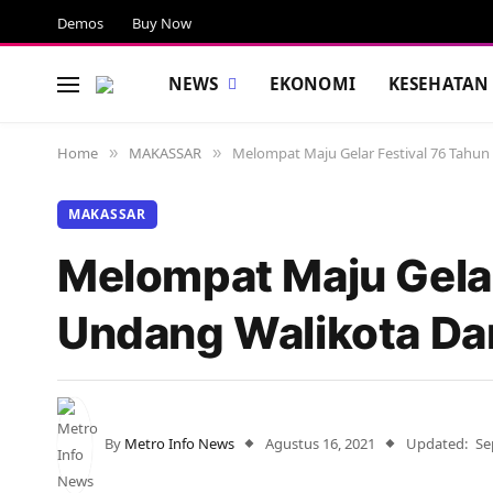
Demos
Buy Now
NEWS
EKONOMI
KESEHATAN
Home
MAKASSAR
Melompat Maju Gelar Festival 76 Tahu
»
»
MAKASSAR
Melompat Maju Gelar
Undang Walikota Da
By
Metro Info News
Agustus 16, 2021
Updated:
Se