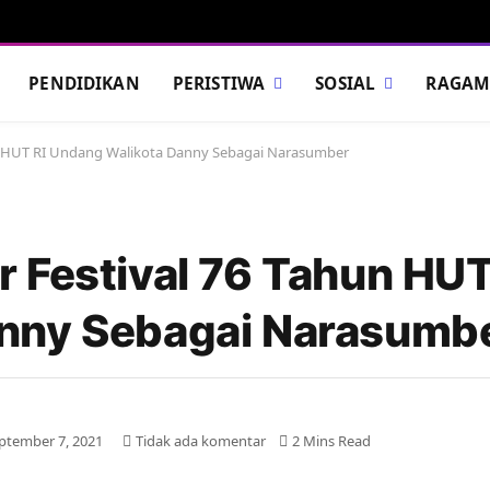
PENDIDIKAN
PERISTIWA
SOSIAL
RAGA
n HUT RI Undang Walikota Danny Sebagai Narasumber
 Festival 76 Tahun HUT
nny Sebagai Narasumb
ptember 7, 2021
Tidak ada komentar
2 Mins Read