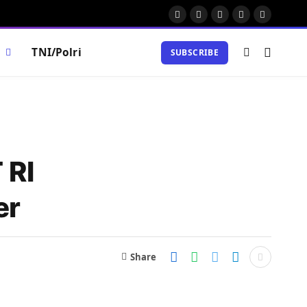
Facebook
X
Instagram
Pinterest
Vimeo
(Twitter)
M
TNI/Polri
SUBSCRIBE
 RI
er
Share