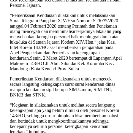
Personel Jajaran.
“Pemeriksaan Kendaraan dilakukan untuk melaksanakan
Surat Telegram Pangdam XIV/Hsn Nomor : STR/35/2020
tanggal 04 Februari 2020 tentang Perintah dan Penekanan
ulang mencegah dan meminimalisir terjadinya lakalalin yang
menyebabkan kerugian personel baik meninggal dunia atau
luka-luka di Satuan Jajaran Kodam XIV/Hsn,” jelas Kasi
Intel Korem 143/HO saat memberikan pengarahan pada
Apel Pengecekan dan Pemeriksaan kelengkapan
kendaraan.Senin, 2 Maret 2020 bertempat di Lapangan Apel
Makorem 143/HO Jl. Abd. Silondai Kel. Korumba Kec.
Mandonga Kota Kendari Prov. Sultra.
Pemeriksaan Kendaraan dilaksanakan untuk mengecek
secara langsung kelengkapan surat-surat kendaraan dinas
maupun kendaraan sipil berupa SIM Umum, SIM TNI,
BNKB dan STNK.
“Kegiatan in silaksanakan untuk melihat secara langsung
kelengkapan apa yang belum dimiliki oleh personel Korem
143/HO, sehingga unsur pimpinan bisa memberikan solusi
dan bertindak untuk mengkoordinasikannya sehingga
kedepannya seluruh personel kelengkapan kendaraan
lengkap,” imbuhnya