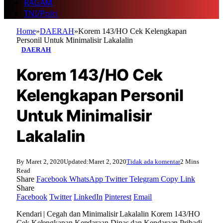
RAGAM
TNI/Polri
Home
»
DAERAH
»
Korem 143/HO Cek Kelengkapan
Personil Untuk Minimalisir Lakalalin
DAERAH
Korem 143/HO Cek
Kelengkapan Personil
Untuk Minimalisir
Lakalalin
By
Maret 2, 2020
Updated:
Maret 2, 2020
Tidak ada komentar
2 Mins
Read
Share
Facebook
WhatsApp
Twitter
Telegram
Copy Link
Share
Facebook
Twitter
LinkedIn
Pinterest
Email
Kendari | Cegah dan Minimalisir Lakalalin Korem 143/HO
Cek Kelengkapan Kendaraan Dinas dan Kendaraan Pribadi