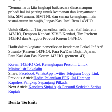
“Semua harus kita lengkapi baik secara dinas maupun
pribadi hal ini penting untuk keamanan dan kenyamanan
kita, SIM umum, SIM TNI, dan semua kelengkapan lain
sesuai aturan itu wajib,” tegas Kasi Intel Rem 143/HO.
Untuk diketahui Tim pemeriksa terdiri dari Staf Intelrem
143/HO, Denpom Kendari XIV/3 Kendari, Tim Intelrem
143/HO dan Anggota Provost Korem 143/HO.
Hadir dalam kegiatan pemeriksaan kendaraan Letkol Inf Arif
Susanto (Kasrem 143/HO), Para Ka/Dan Disjan Jajaran,
Para Kasi dan Pasi Korem 143 HO. (penrem143)
Korem 143/HO Cek Kelengkapan Personil Untuk
Minimalisir Lakalalin
Share.
Facebook
WhatsApp
Twitter
Telegram
Copy Link
Previous Article
Hadiri Pelantikan PPK, Ini Harapan
Kapolres Pangkep Sepanjang Pilkada
Next Article
Kapolres Sinjai Ajak Personil Sedekah Seribu
Rupiah
Berita Terkait: