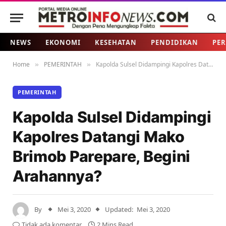
NEWS
EKONOMI
KESEHATAN
PENDIDIKAN
PER
Home
PEMERINTAH
Kapolda Sulsel Didampingi Kapolres Datangi Mako Brimob Parepare, Begini Arahannya?
»
»
PEMERINTAH
Kapolda Sulsel Didampingi
Kapolres Datangi Mako
Brimob Parepare, Begini
Arahannya?
By
Mei 3, 2020
Updated:
Mei 3, 2020
Tidak ada komentar
2 Mins Read