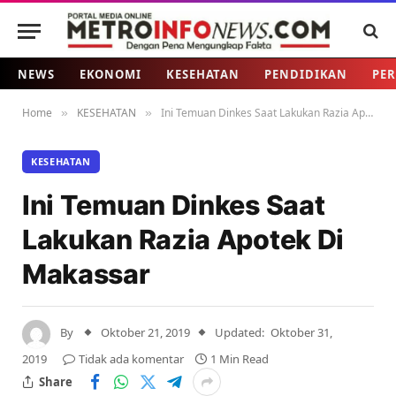
NEWS
EKONOMI
KESEHATAN
PENDIDIKAN
PER
Home
KESEHATAN
Ini Temuan Dinkes Saat Lakukan Razia Apotek Di Makassar
»
»
KESEHATAN
Ini Temuan Dinkes Saat
Lakukan Razia Apotek Di
Makassar
By
Oktober 21, 2019
Updated:
Oktober 31,
2019
Tidak ada komentar
1 Min Read
Share