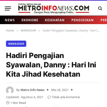
NEWS
EKONOMI
KESEHATAN
PENDIDIKAN
PER
Home
MAKASSAR
Hadiri Pengajian Syawalan, Danny : Hari Ini Kita Jihad Kesehatan
»
»
MAKASSAR
Hadiri Pengajian
Syawalan, Danny : Hari Ini
Kita Jihad Kesehatan
By
Metro Info News
Mei 26, 2021
Updated:
Agustus 4, 2021
Tidak ada komentar
1 Min Read