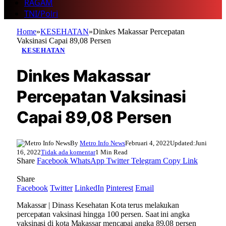
RAGAM
TNI/Polri
Home
»
KESEHATAN
»
Dinkes Makassar Percepatan
Vaksinasi Capai 89,08 Persen
KESEHATAN
Dinkes Makassar
Percepatan Vaksinasi
Capai 89,08 Persen
By
Metro Info News
Februari 4, 2022
Updated:
Juni
16, 2022
Tidak ada komentar
1 Min Read
Share
Facebook
WhatsApp
Twitter
Telegram
Copy Link
Share
Facebook
Twitter
LinkedIn
Pinterest
Email
Makassar | Dinass Kesehatan Kota terus melakukan
percepatan vaksinasi hingga 100 persen. Saat ini angka
vaksinasi di kota Makassar mencapai angka 89,08 persen