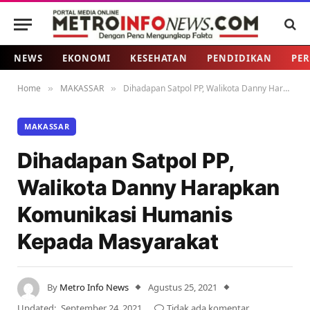
NEWS
EKONOMI
KESEHATAN
PENDIDIKAN
PER
Home
MAKASSAR
Dihadapan Satpol PP, Walikota Danny Harapkan Komunikasi Humanis Kepada Masyarakat
»
»
MAKASSAR
Dihadapan Satpol PP,
Walikota Danny Harapkan
Komunikasi Humanis
Kepada Masyarakat
By
Metro Info News
Agustus 25, 2021
Updated:
September 24, 2021
Tidak ada komentar