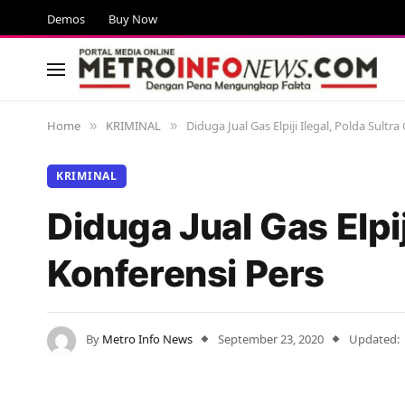
Demos
Buy Now
Home
KRIMINAL
Diduga Jual Gas Elpiji Ilegal, Polda Sultr
»
»
KRIMINAL
Diduga Jual Gas Elpij
Konferensi Pers
By
Metro Info News
September 23, 2020
Updated: