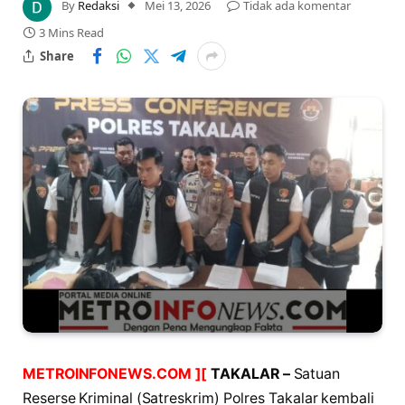
By
Redaksi
Mei 13, 2026
Tidak ada komentar
3 Mins Read
Share
METROINFONEWS.COM ][
TAKALAR –
Satuan
Reserse Kriminal (Satreskrim) Polres Takalar kembali