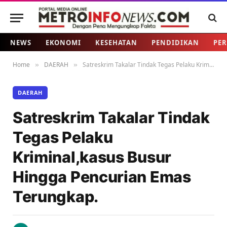
NEWS
EKONOMI
KESEHATAN
PENDIDIKAN
PER
Home
DAERAH
Satreskrim Takalar Tindak Tegas Pelaku Kriminal,kasus Busur Hingga Pencurian Emas Terungkap.
»
»
DAERAH
Satreskrim Takalar Tindak
Tegas Pelaku
Kriminal,kasus Busur
Hingga Pencurian Emas
Terungkap.